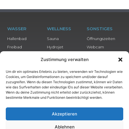
WASSER
WELLNESS
SONSTIGES
Hallenbad
Sauna
Öffnungszeiten
Freibad
Hydrojet
Webcam
Preise
Zustimmung verwalten
DATENSCHUTZ
Um dir ein optimales Erlebnis zu bieten, verwenden wir Technologien wie
Datenschutzerklärung
Cookies, um Geräteinformationen zu speichern und/oder darauf
zuzugreifen. Wenn du diesen Technologien zustimmst, können wir Daten
Impressum
wie das Surfverhalten oder eindeutige IDs auf dieser Website verarbeiten.
Wenn du deine Zustimmung nicht erteilst oder zurückziehst, können
bestimmte Merkmale und Funktionen beeinträchtigt werden.
Akzeptieren
Website made by
make IT work. Das
Computerquartett OG
Ablehnen